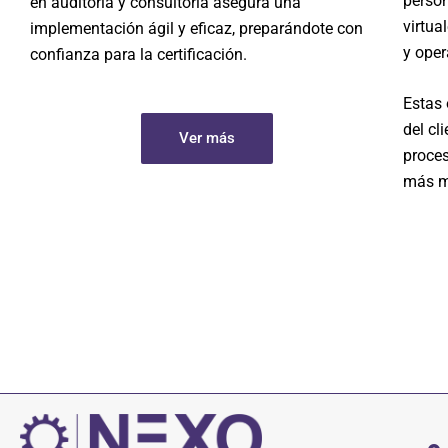
person
en auditoría y consultoría asegura una
virtua
implementación ágil y eficaz, preparándote con
y oper
confianza para la certificación.
Estas 
del cl
Ver más
proce
más m