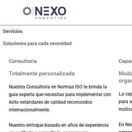
Ir
al
contenido
Servicios
Soluciones para cada necesidad
Consultoría
Capa
Totalmente personalizada
Moda
organ
Nuestra Consultoría en Normas ISO te brinda la
La cap
guía experta que necesitas para implementar con
para a
éxito estándares de calidad reconocidos
motiv
internacionalmente.
En Ne
Nuestro enfoque basado en años de experiencia